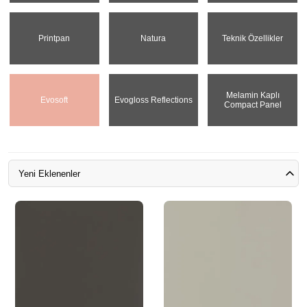
Printpan
Natura
Teknik Özellikler
Melamin Kaplı
Evosoft
Evogloss Reflections
Compact Panel
Yeni Eklenenler