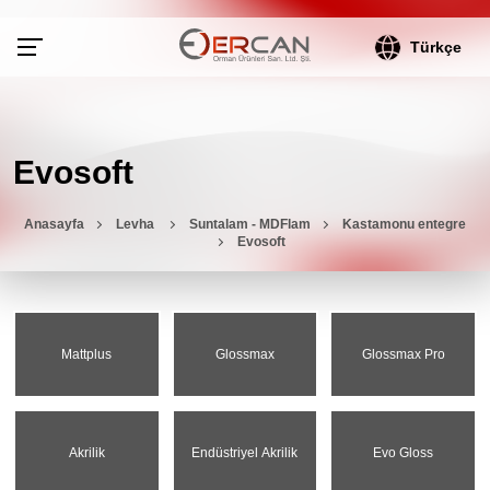
Türkçe
Evosoft
Anasayfa
Levha
Suntalam - MDFlam
Kastamonu entegre
Evosoft
Mattplus
Glossmax
Glossmax Pro
Akrilik
Endüstriyel Akrilik
Evo Gloss