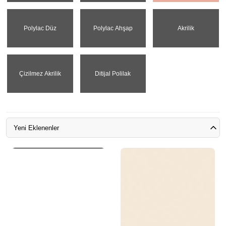
Polylac Düz
Polylac Ahşap
Akrilik
Çizilmez Akrilik
Ditijal Polilak
Yeni Eklenenler