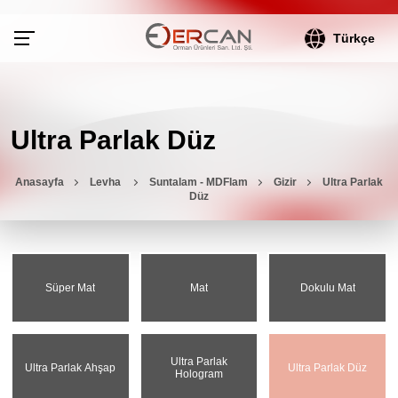
Türkçe
Ultra Parlak Düz
Anasayfa
Levha
Suntalam - MDFlam
Gizir
Ultra Parlak
Düz
Süper Mat
Mat
Dokulu Mat
Ultra Parlak
Ultra Parlak Ahşap
Ultra Parlak Düz
Hologram