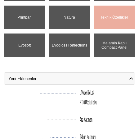
Printpan
Natura
Teknik Özellikler
Melamin Kaplı
Evosoft
Evogloss Reflections
Compact Panel
Yeni Eklenenler