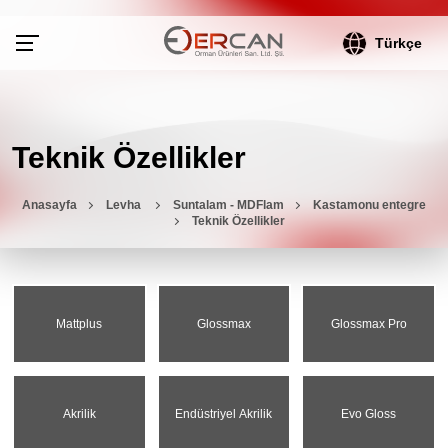
Türkçe
Teknik Özellikler
Anasayfa
Levha
Suntalam - MDFlam
Kastamonu entegre
Teknik Özellikler
Mattplus
Glossmax
Glossmax Pro
Akrilik
Endüstriyel Akrilik
Evo Gloss