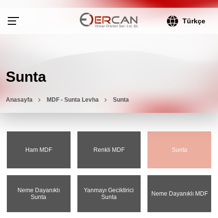
Türkçe
Sunta
Anasayfa
MDF - Sunta Levha
Sunta
Ham MDF
Renkli MDF
Sunta
Neme Dayanıklı
Yanmayı Geciktirici
Neme Dayanıklı MDF
Sunta
Sunta