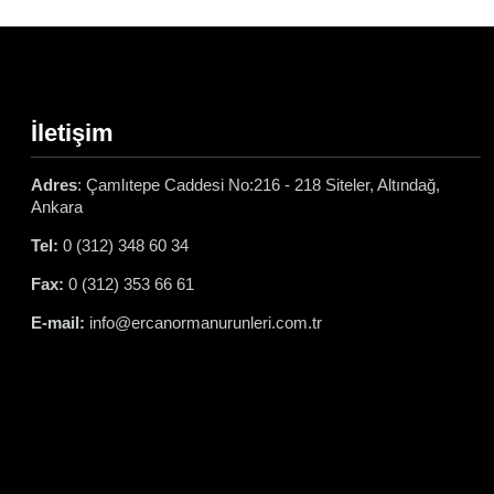
İletişim
Adres
: Çamlıtepe Caddesi No:216 - 218 Siteler, Altındağ,
Ankara
Tel:
0 (312) 348 60 34
Fax:
0 (312) 353 66 61
E-mail:
info@ercanormanurunleri.com.tr