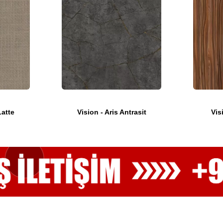
Latte
Vision - Aris Antrasit
Vis