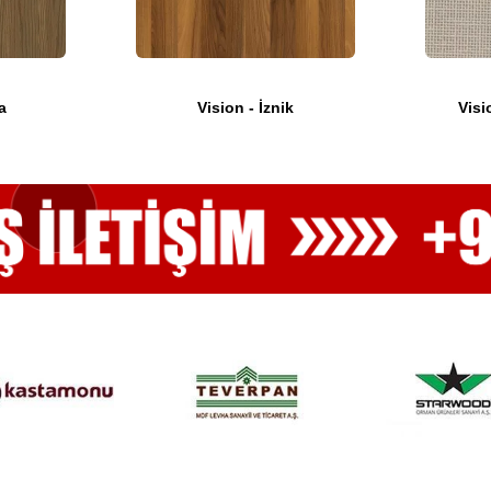
a
Vision - İznik
Visi