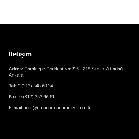
İletişim
Adres
: Çamlıtepe Caddesi No:216 - 218 Siteler, Altındağ,
Ankara
Tel:
0 (312) 348 60 34
Fax:
0 (312) 353 66 61
E-mail:
info@ercanormanurunleri.com.tr