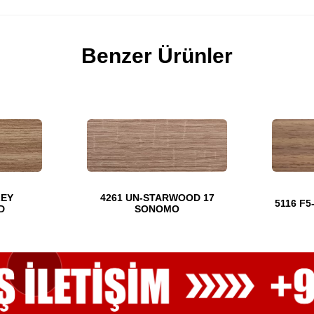
Benzer Ürünler
LEY
4261 UN-STARWOOD 17
5116 F
D
SONOMO