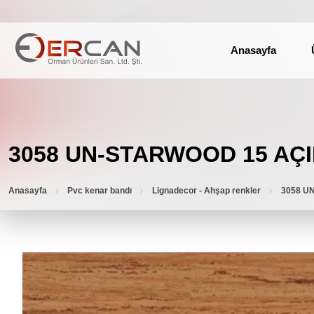
Anasayfa
3058 UN-STARWOOD 15 AÇ
Anasayfa
Pvc kenar bandı
Lignadecor - Ahşap renkler
3058 U