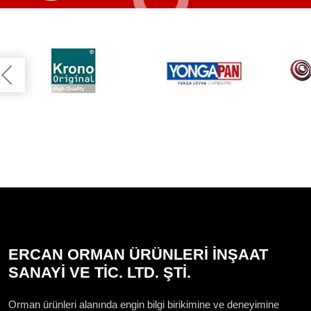
ERCAN ORMAN ÜRÜNLERİ İNŞAAT
SANAYİ VE TİC. LTD. ŞTİ.
Orman ürünleri alanında engin bilgi birikimine ve deneyimine