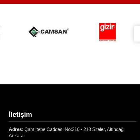
İletişim
Adres
: Çamlıtepe Caddesi No:216 - 218 Siteler, Altındağ,
Ankara