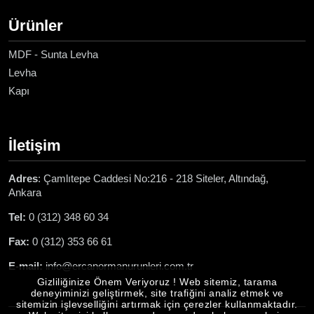
Ürünler
MDF - Sunta Levha
Levha
Kapı
İletişim
Adres
: Çamlıtepe Caddesi No:216 - 218 Siteler, Altındağ,
Ankara
Tel:
0 (312) 348 60 34
Fax:
0 (312) 353 66 61
E-mail:
info@ercanormanurunleri.com.tr
Gizliliğinize Önem Veriyoruz ! Web sitemiz, tarama
deneyiminizi geliştirmek, site trafiğini analiz etmek ve
sitemizin işlevselliğini artırmak için çerezler kullanmaktadır.