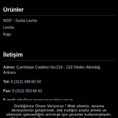
Ürünler
MDF - Sunta Levha
Levha
Kapı
İletişim
Adres
: Çamlıtepe Caddesi No:216 - 218 Siteler, Altındağ,
Ankara
Tel:
0 (312) 348 60 34
Fax:
0 (312) 353 66 61
E-mail:
info@ercanormanurunleri.com.tr
Gizliliğinize Önem Veriyoruz ! Web sitemiz, tarama
deneyiminizi geliştirmek, site trafiğini analiz etmek ve
sitemizin işlevselliğini artırmak için çerezler kullanmaktadır.