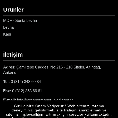
Ürünler
MDF - Sunta Levha
Levha
Kapı
İletişim
Adres
: Çamlıtepe Caddesi No:216 - 218 Siteler, Altındağ,
Ankara
Tel:
0 (312) 348 60 34
Fax:
0 (312) 353 66 61
E-mail:
info@ercanormanurunleri.com.tr
Gizliliğinize Önem Veriyoruz ! Web sitemiz, tarama
deneyiminizi geliştirmek, site trafiğini analiz etmek ve
sitemizin işlevselliğini artırmak için çerezler kullanmaktadır.