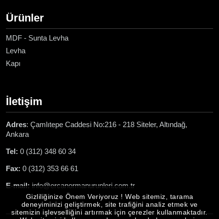
Ürünler
MDF - Sunta Levha
Levha
Kapı
İletişim
Adres
: Çamlıtepe Caddesi No:216 - 218 Siteler, Altındağ,
Ankara
Tel:
0 (312) 348 60 34
Fax:
0 (312) 353 66 61
E-mail:
info@ercanormanurunleri.com.tr
Gizliliğinize Önem Veriyoruz ! Web sitemiz, tarama
deneyiminizi geliştirmek, site trafiğini analiz etmek ve
sitemizin işlevselliğini artırmak için çerezler kullanmaktadır.