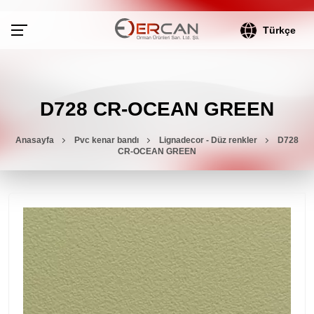
Türkçe
D728 CR-OCEAN GREEN
Anasayfa
Pvc kenar bandı
Lignadecor - Düz renkler
D728
CR-OCEAN GREEN