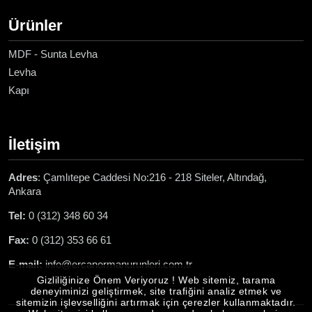
Ürünler
MDF - Sunta Levha
Levha
Kapı
İletişim
Adres
: Çamlıtepe Caddesi No:216 - 218 Siteler, Altındağ,
Ankara
Tel:
0 (312) 348 60 34
Fax:
0 (312) 353 66 61
E-mail:
info@ercanormanurunleri.com.tr
Gizliliğinize Önem Veriyoruz ! Web sitemiz, tarama
deneyiminizi geliştirmek, site trafiğini analiz etmek ve
sitemizin işlevselliğini artırmak için çerezler kullanmaktadır.