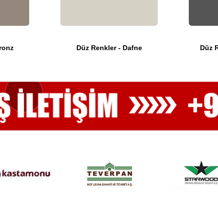
ronz
Düz Renkler - Dafne
Düz R