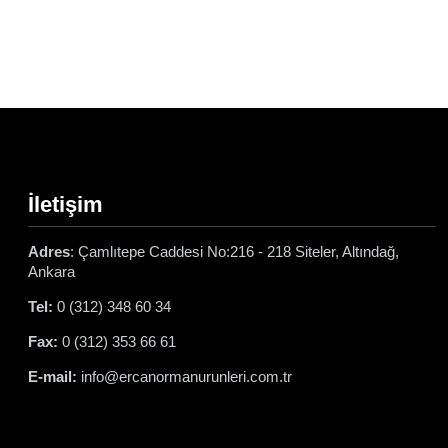
İletişim
Adres
: Çamlıtepe Caddesi No:216 - 218 Siteler, Altındağ,
Ankara
Tel:
0 (312) 348 60 34
Fax:
0 (312) 353 66 61
E-mail:
info@ercanormanurunleri.com.tr