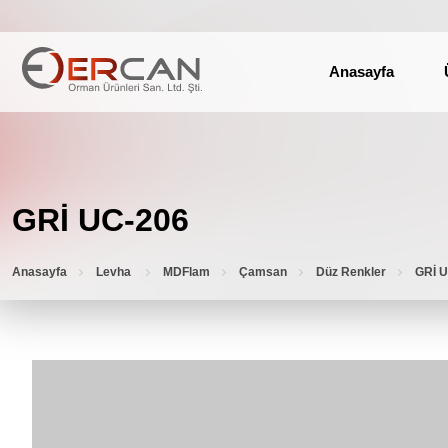
Anasayfa
GRİ UC-206
Anasayfa
Levha
MDFlam
Çamsan
Düz Renkler
GRİ 