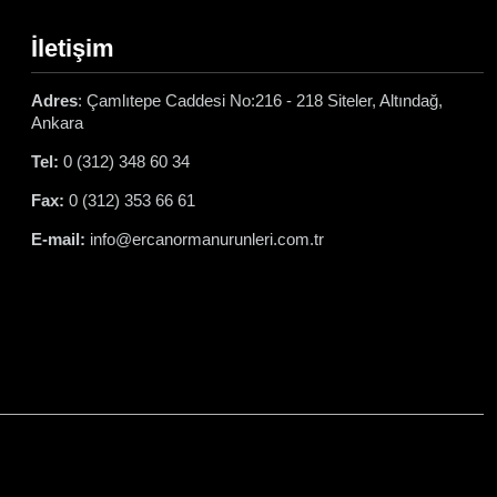
İletişim
Adres
: Çamlıtepe Caddesi No:216 - 218 Siteler, Altındağ,
Ankara
Tel:
0 (312) 348 60 34
Fax:
0 (312) 353 66 61
E-mail:
info@ercanormanurunleri.com.tr