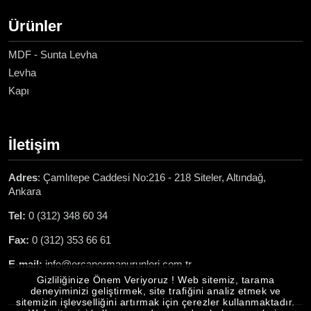
Ürünler
MDF - Sunta Levha
Levha
Kapı
İletişim
Adres
: Çamlıtepe Caddesi No:216 - 218 Siteler, Altındağ,
Ankara
Tel:
0 (312) 348 60 34
Fax:
0 (312) 353 66 61
E-mail:
info@ercanormanurunleri.com.tr
Gizliliğinize Önem Veriyoruz ! Web sitemiz, tarama
deneyiminizi geliştirmek, site trafiğini analiz etmek ve
sitemizin işlevselliğini artırmak için çerezler kullanmaktadır.