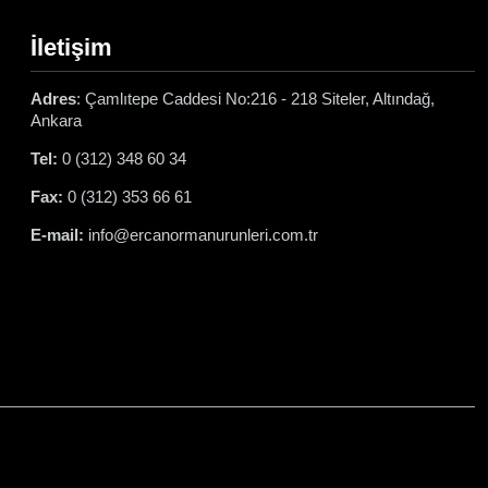
İletişim
Adres
: Çamlıtepe Caddesi No:216 - 218 Siteler, Altındağ,
Ankara
Tel:
0 (312) 348 60 34
Fax:
0 (312) 353 66 61
E-mail:
info@ercanormanurunleri.com.tr