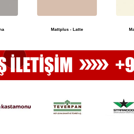
na
Mattplus - Latte
Ma