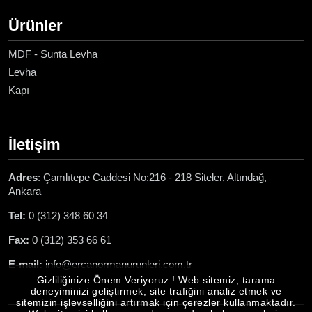
Ürünler
MDF - Sunta Levha
Levha
Kapı
İletişim
Adres
: Çamlıtepe Caddesi No:216 - 218 Siteler, Altındağ,
Ankara
Tel:
0 (312) 348 60 34
Fax:
0 (312) 353 66 61
E-mail:
info@ercanormanurunleri.com.tr
Gizliliğinize Önem Veriyoruz ! Web sitemiz, tarama
deneyiminizi geliştirmek, site trafiğini analiz etmek ve
sitemizin işlevselliğini artırmak için çerezler kullanmaktadır.