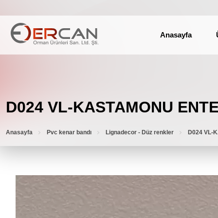
Anasayfa
D024 VL-KASTAMONU ENT
Anasayfa
Pvc kenar bandı
Lignadecor - Düz renkler
D024 VL-