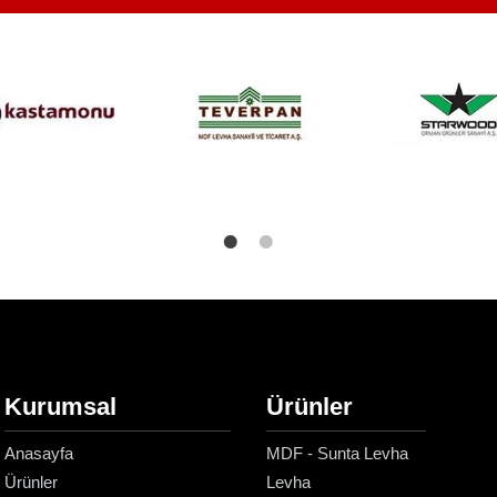
Kurumsal
Ürünler
Anasayfa
MDF - Sunta Levha
Ürünler
Levha