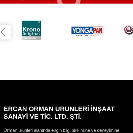
ERCAN ORMAN ÜRÜNLERİ İNŞAAT
SANAYİ VE TİC. LTD. ŞTİ.
Orman ürünleri alanında engin bilgi birikimine ve deneyimine