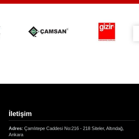
İletişim
Adres
: Çamlıtepe Caddesi No:216 - 218 Siteler, Altındağ,
Ankara