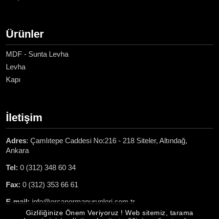
Ürünler
MDF - Sunta Levha
Levha
Kapı
İletişim
Adres
: Çamlıtepe Caddesi No:216 - 218 Siteler, Altındağ,
Ankara
Tel:
0 (312) 348 60 34
Fax:
0 (312) 353 66 61
E-mail:
info@ercanormanurunleri.com.tr
Gizliliğinize Önem Veriyoruz ! Web sitemiz, tarama