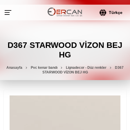
Türkçe
D367 STARWOOD VİZON BEJ
HG
Anasayfa
Pvc kenar bandı
Lignadecor - Düz renkler
D367
STARWOOD VİZON BEJ HG